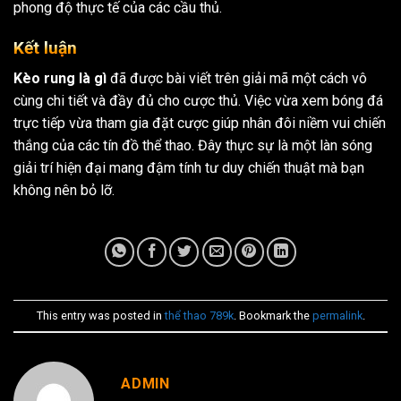
phong độ thực tế của các cầu thủ.
Kết luận
Kèo rung là gì
đã được bài viết trên giải mã một cách vô
cùng chi tiết và đầy đủ cho cược thủ. Việc vừa xem bóng đá
trực tiếp vừa tham gia đặt cược giúp nhân đôi niềm vui chiến
thắng của các tín đồ thể thao. Đây thực sự là một làn sóng
giải trí hiện đại mang đậm tính tư duy chiến thuật mà bạn
không nên bỏ lỡ.
This entry was posted in
thể thao 789k
. Bookmark the
permalink
.
ADMIN