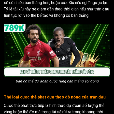
sẽ có nhiều bàn thắng hơn, hoặc cửa Xỉu nếu nghĩ ngược lại.
Tỷ lệ tài xỉu này sẽ giảm dần theo thời gian nếu như trận đấu
liên tục rơi vào thế bế tắc và không có bàn thắng.
Bạn có thể dự đoán cược rung bàn thắng sôi động
Thể loại cược thẻ phạt dựa theo độ nóng của trận đấu
Cược thẻ phạt trực tiếp là hình thức dự đoán số lượng thẻ
vàng hoặc thẻ đỏ mà trọng tài sẽ rút ra trong khoảng thời