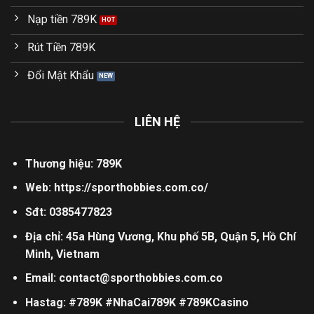
Nạp tiền 789K
Rút Tiền 789K
Đổi Mật Khẩu
LIÊN HỆ
Thương hiệu: 789K
Web:
https://sporthobbies.com.co/
Sđt:
0385477823
Địa chỉ:
45a Hùng Vương, Khu phố 5B, Quận 5, Hồ Chí
Minh, Vietnam
Email:
contact@sporthobbies.com.co
Hastag: #789K #NhaCai789K #789KCasino