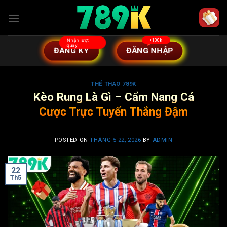
Skip
to
content
ĐĂNG KÝ
ĐĂNG NHẬP
THỂ THAO 789K
Kèo Rung Là Gì – Cẩm Nang Cá
Cược Trực Tuyến Thắng Đậm
POSTED ON
THÁNG 5 22, 2026
BY
ADMIN
22
Th5