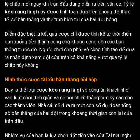
lệ chấp mới ngay khi trận đấu đang diễn ra trên sân cỏ. Tỷ lệ
kèo rung là gì
này được tính toán dựa trên phong độ thực
tế, số bàn thắng và thế trận hiện tại của hai đội bóng.
Điểm đặc biệt là kết quả cược chỉ được tính kể từ thời điểm
bạn xuống tiền thành công chứ không cộng dồn các bàn
thắng trước đó. Người chơi cần phải vô cùng tỉnh táo để đưa
ra nhận định xem đội cửa trên có khả năng vượt qua tỷ lệ
chấp này không.
Hình thức cược tài xỉu bàn thắng hồi hộp
Đây là thể loại cược
kèo rung là gì
vô cùng ăn khách nhờ
vào luật chơi đơn giản và cơ hội chiến thắng cực kỳ cao cho
các thành viên. Nhà cái sẽ đưa ra một con số dự đoán tổng
số bàn thắng của hai đội trong khoảng thời gian còn lại của
trận đấu.
Nhiệm vụ của bạn là lựa chọn đặt tiền vào cửa Tài nếu nghĩ