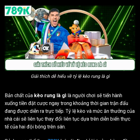
Giải thích dễ hiểu về tỷ lệ kèo rung là gì
Bản chất của
kèo rung là gì
là người chơi sẽ tiến hành
xuống tiền đặt cược ngay trong khoảng thời gian trận đấu
đang được diễn ra trực tiếp. Tỷ lệ kèo và mức ăn thưởng của
nhà cái sẽ liên tục thay đổi liên tục dựa trên diễn biến thực
tế của hai đội bóng trên sân.