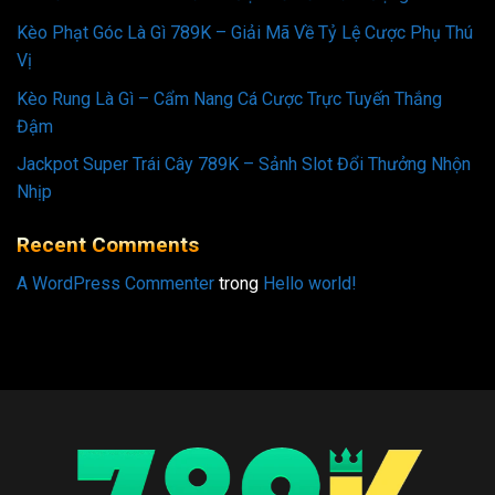
Kèo Phạt Góc Là Gì 789K – Giải Mã Về Tỷ Lệ Cược Phụ Thú
Vị
Kèo Rung Là Gì – Cẩm Nang Cá Cược Trực Tuyến Thắng
Đậm
Jackpot Super Trái Cây 789K – Sảnh Slot Đổi Thưởng Nhộn
Nhịp
Recent Comments
A WordPress Commenter
trong
Hello world!