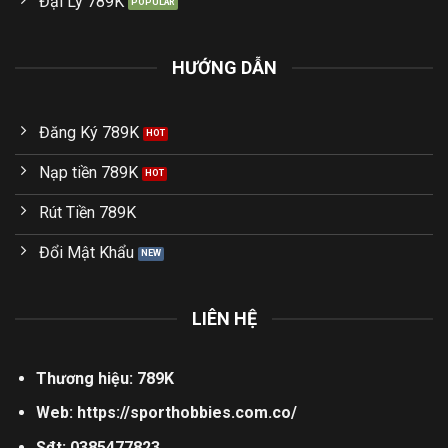
Đại Lý 789K
HƯỚNG DẪN
Đăng Ký 789K
Nạp tiền 789K
Rút Tiền 789K
Đổi Mật Khẩu
LIÊN HỆ
Thương hiệu: 789K
Web:
https://sporthobbies.com.co/
Sđt:
0385477823