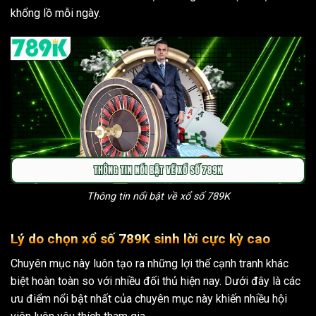
khổng lồ mỗi ngày.
Thông tin nổi bật về xổ số 789K
Lý do chọn xổ số 789K sinh lời cực kỳ cao
Chuyên mục này luôn tạo ra những lợi thế cạnh tranh khác
biệt hoàn toàn so với nhiều đối thủ hiện nay. Dưới đây là các
ưu điểm nổi bật nhất của chuyên mục này khiến nhiều hội