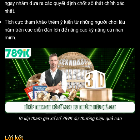
ngay nhằm đưa ra các quyết định chốt số thật chính xác
nhất.
Tích cực tham khảo thêm ý kiến từ những người chơi lâu
năm trên các diễn đàn lớn để nâng cao kỹ năng cá nhân
mình.
Bí kíp tham gia xổ số 789K dự thưởng hiệu quả cao
Lời kết