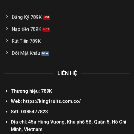
Đăng Ký 789K
Nạp tiền 789K
Rút Tiền 789K
Đổi Mật Khẩu
LIÊN HỆ
Thương hiệu: 789K
Web:
https://kingfruits.com.co/
Sđt:
0385477823
Địa chỉ:
45a Hùng Vương, Khu phố 5B, Quận 5, Hồ Chí
Minh, Vietnam