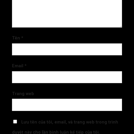
Tên
*
Email
*
Trang web
Lưu tên của tôi, email, và trang web trong trình
duyệt này cho lần bình luận kế tiếp của tôi.