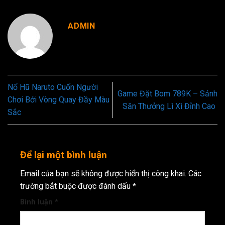
ADMIN
Nổ Hũ Naruto Cuốn Người
Game Đặt Bom 789K – Sảnh
Chơi Bởi Vòng Quay Đầy Màu
Săn Thưởng Lì Xì Đỉnh Cao
Sắc
Để lại một bình luận
Email của bạn sẽ không được hiển thị công khai.
Các
trường bắt buộc được đánh dấu
*
Bình luận
*