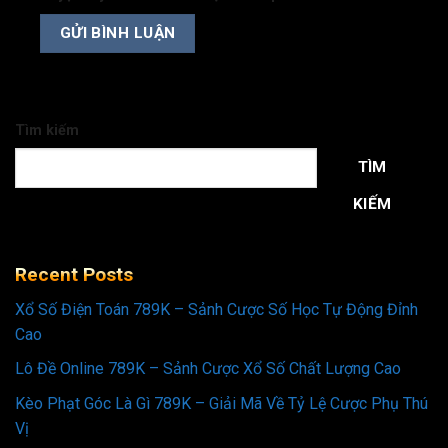
Tìm kiếm
TÌM
KIẾM
Recent Posts
Xổ Số Điện Toán 789K – Sảnh Cược Số Học Tự Động Đỉnh
Cao
Lô Đề Online 789K – Sảnh Cược Xổ Số Chất Lượng Cao
Kèo Phạt Góc Là Gì 789K – Giải Mã Về Tỷ Lệ Cược Phụ Thú
Vị