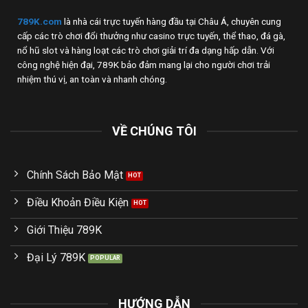
789K.com
là nhà cái trực tuyến hàng đầu tại Châu Á, chuyên cung
cấp các trò chơi đổi thưởng như casino trực tuyến, thể thao, đá gà,
nổ hũ slot và hàng loạt các trò chơi giải trí đa dạng hấp dẫn. Với
công nghệ hiện đại, 789K bảo đảm mang lại cho người chơi trải
nhiệm thú vị, an toàn và nhanh chóng.
VỀ CHÚNG TÔI
Chính Sách Bảo Mật
Điều Khoản Điều Kiện
Giới Thiệu 789K
Đại Lý 789K
HƯỚNG DẪN