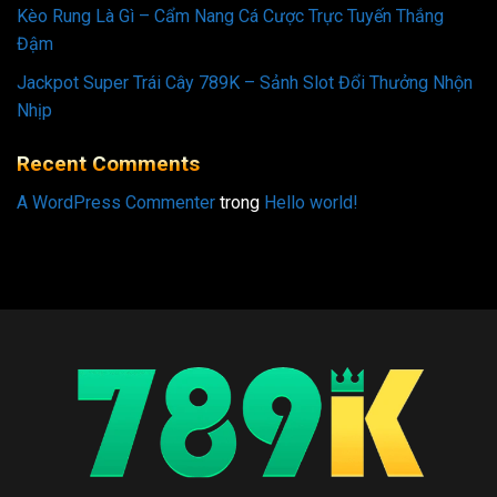
Kèo Rung Là Gì – Cẩm Nang Cá Cược Trực Tuyến Thắng
Đậm
Jackpot Super Trái Cây 789K – Sảnh Slot Đổi Thưởng Nhộn
Nhịp
Recent Comments
A WordPress Commenter
trong
Hello world!