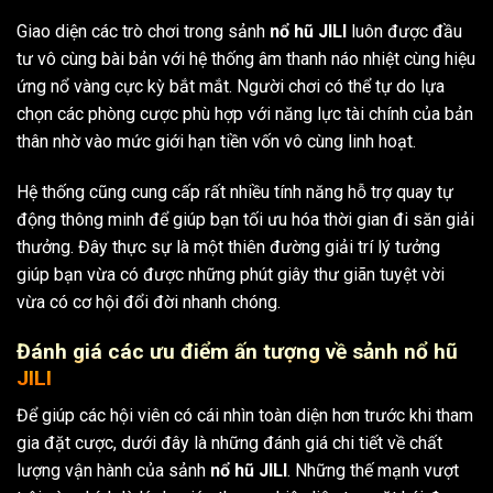
Giao diện các trò chơi trong sảnh
nổ hũ JILI
luôn được đầu
tư vô cùng bài bản với hệ thống âm thanh náo nhiệt cùng hiệu
ứng nổ vàng cực kỳ bắt mắt. Người chơi có thể tự do lựa
chọn các phòng cược phù hợp với năng lực tài chính của bản
thân nhờ vào mức giới hạn tiền vốn vô cùng linh hoạt.
Hệ thống cũng cung cấp rất nhiều tính năng hỗ trợ quay tự
động thông minh để giúp bạn tối ưu hóa thời gian đi săn giải
thưởng. Đây thực sự là một thiên đường giải trí lý tưởng
giúp bạn vừa có được những phút giây thư giãn tuyệt vời
vừa có cơ hội đổi đời nhanh chóng.
Đánh giá các ưu điểm ấn tượng về sảnh nổ hũ
JILI
Để giúp các hội viên có cái nhìn toàn diện hơn trước khi tham
gia đặt cược, dưới đây là những đánh giá chi tiết về chất
lượng vận hành của sảnh
nổ hũ JILI
. Những thế mạnh vượt