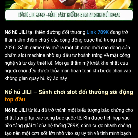
Nổ hũ JILI
tại thiên đường đổi thưởng
Link 789K
đang trở
thành tâm điểm chú ý của cộng đồng cược thủ trong năm
2026. Sảnh game này mở ra một chương mới cho dòng sản
phẩm slot machine nhờ sự đầu tư hoành tráng về mặt công
nghệ và tư duy thiết kế. Mọi gu thẩm mỹ khắt khe nhất của
người chơi đều được thỏa mãn hoàn toàn khi bước chân vào
không gian quay hũ kỳ ảo này.
Nổ hũ JILI – Sảnh chơi slot đổi thưởng sôi động
top đầu
Nổ hũ JILI
từ lâu đã trở thành một biểu tượng bảo chứng cho
chất lượng tại các sòng bạc quốc tế. Khi được tích hợp vào
nền tảng giải trí của hệ thống 789K, sảnh cược nhanh chóng
tạo nên một cơn sốt lớn nhờ vào sự uy tín và tính minh bạch