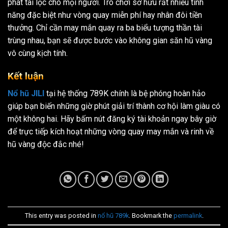
phát tài lộc cho mọi người. Trò chơi sở hữu rất nhiều tính
năng đặc biệt như vòng quay miễn phí hay nhân đôi tiền
thưởng. Chỉ cần may mắn quay ra ba biểu tượng thần tài
trùng nhau, bạn sẽ được bước vào không gian săn hũ vàng
vô cùng kịch tính.
Kết luận
Nổ hũ JILI
tại hệ thống 789K chính là bệ phóng hoàn hảo
giúp bạn biến những giờ phút giải trí thành cơ hội làm giàu có
một không hai. Hãy bấm nút đăng ký tài khoản ngay bây giờ
để trực tiếp kích hoạt những vòng quay may mắn và rinh về
hũ vàng độc đắc nhé!
This entry was posted in
nổ hũ 789k
. Bookmark the
permalink
.